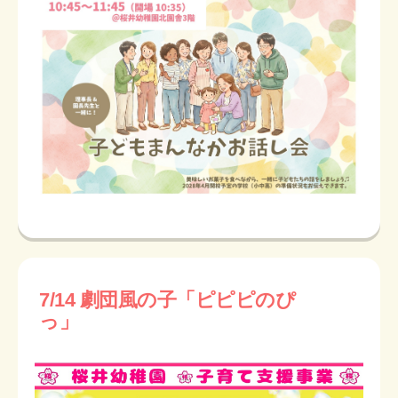
7/14 劇団風の子「ピピピのぴ
っ」