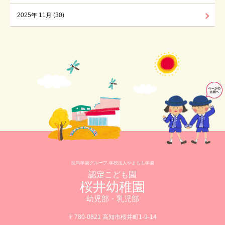
2025年 11月 (30)
龍馬学園グループ 学校法人やまもも学園
認定こども園
桜井幼稚園
幼児部・乳児部
〒780-0821 高知市桜井町1-9-14