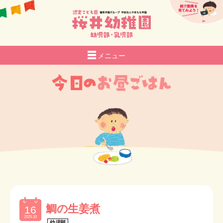
メニュー
園の紹介
生活
給食
さくらい日記
入園のご案内
さくらいROOM
子育て支援
お知らせ
採用情報
鯛の生姜煮
16
アクセス
2025.10
幼児部