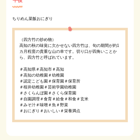
午後
ちりめん菜飯おにぎり
（四方竹の炒め物）
高知の秋の味覚に欠かせない四方竹は、旬の期間が約1
カ月程度の貴重な山の幸です。切り口が四角いことか
ら、四方竹と呼ばれています。
＃高知県＃高知市＃高知
＃高知の幼稚園＃幼稚園
＃認定こども園＃保育園＃保育所
＃桜井幼稚園＃芸術学園幼稚園
＃さくらんぼ園＃さくら保育園
＃自園調理＃食育＃給食＃和食＃玄米
＃みそ汁＃味噌＃魚＃野菜
＃おにぎり＃おいしい＃栄養満点