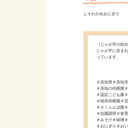
しそわかめおにぎり
（じゃが
じゃが芋に含ま
っています。
＃高知県＃高知
＃高知の幼稚園
＃認定こども園
＃桜井幼稚園＃
＃さくらんぼ園
＃自園調理＃食
＃みそ汁＃味噌
＃おにぎり＃お