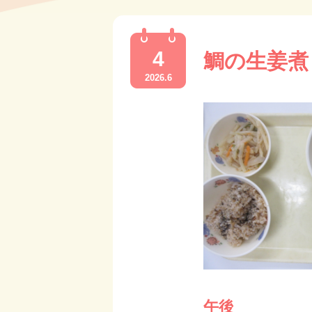
4
鯛の生姜
2026.6
午後