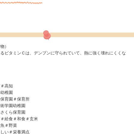
芋の炒め物）
れるビタミンＣは、デンプンに守られていて、熱に強く壊れにくくな
市＃高知
＃幼稚園
＃保育園＃保育所
芸術学園幼稚園
＃さくら保育園
育＃給食＃和食＃玄米
＃魚＃野菜
いしい＃栄養満点