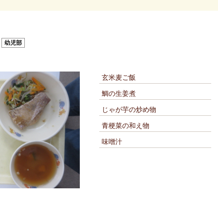
煮
幼児部
玄米麦ご飯
鯛の生姜煮
じゃが芋の炒め物
青梗菜の和え物
味噌汁