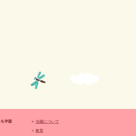
>
当園について
>
教育