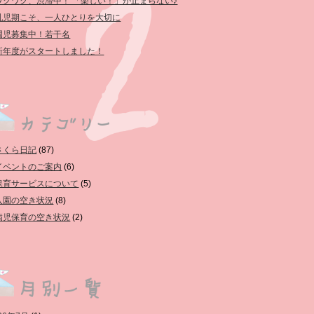
ワクワク、渋滞中！ 「楽しい！」が止まらない♪
乳児期こそ、一人ひとりを大切に
園児募集中！若干名
新年度がスタートしました！
さくら日記
(87)
イベントのご案内
(6)
保育サービスについて
(5)
入園の空き状況
(8)
病児保育の空き状況
(2)