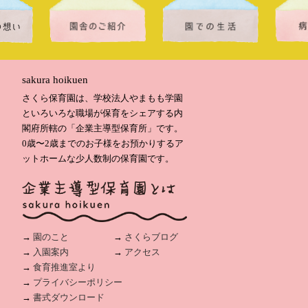
sakura hoikuen
さくら保育園は、学校法人やまもも学園
といろいろな職場が保育をシェアする内
閣府所轄の「企業主導型保育所」です。
0歳〜2歳までのお子様をお預かりするア
ットホームな少人数制の保育園です。
→
園のこと
→
さくらブログ
→
入園案内
→
アクセス
→
食育推進室より
→
プライバシーポリシー
→
書式ダウンロード