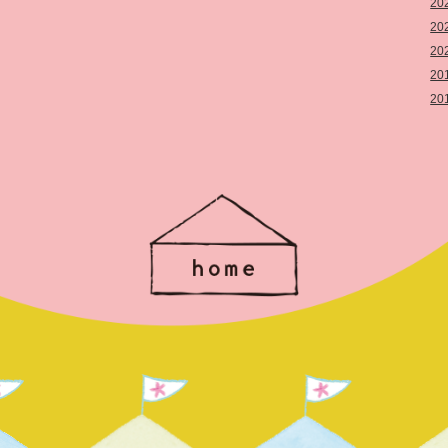
20
20
20
20
20