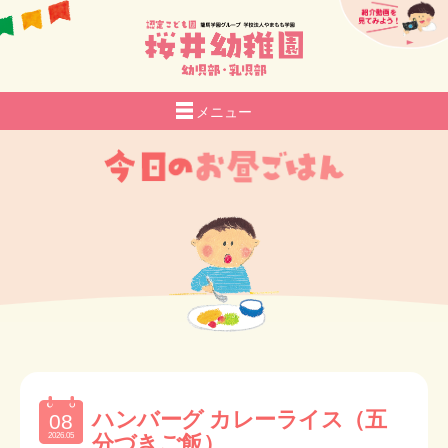
メニュー
園の紹介
生活
給食
さくらい日記
入園のご案内
さくらいROOM
子育て支援
お知らせ
採用情報
ハンバーグ カレーライス（五
08
アクセス
2026.05
分づきご飯）