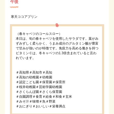
午後
寒天ココアプリン
（春キャベツのコールスロー）
本日は、旬の春キャベツを使用したサラダです。葉がみ
ずみずしく柔らかく、うまみ成分のグルタミン酸が豊富
で甘みが強いのが特徴です。免疫力を高める働きを持つ
ビタミンＣは、冬キャベツの1.3倍含まれていると言わ
れています。
＃高知県＃高知市＃高知
＃高知の幼稚園＃幼稚園
＃認定こども園＃保育園＃保育所
＃桜井幼稚園＃芸術学園幼稚園
＃さくらんぼ園＃さくら保育園
＃自園調理＃食育＃給食＃和食＃玄米
＃みそ汁＃味噌＃魚＃野菜
＃おにぎり＃おいしい＃栄養満点