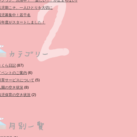
ワクワク、渋滞中！ 「楽しい！」が止まらない♪
乳児期こそ、一人ひとりを大切に
園児募集中！若干名
新年度がスタートしました！
さくら日記
(87)
イベントのご案内
(6)
保育サービスについて
(5)
入園の空き状況
(8)
病児保育の空き状況
(2)