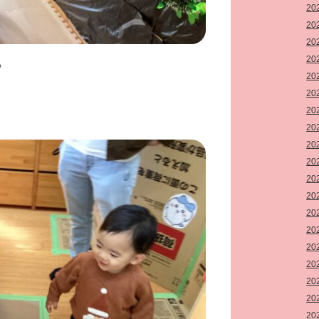
20
20
20
20

20
20
20
20
20
20
20
20
20
20
20
20
20
20
20