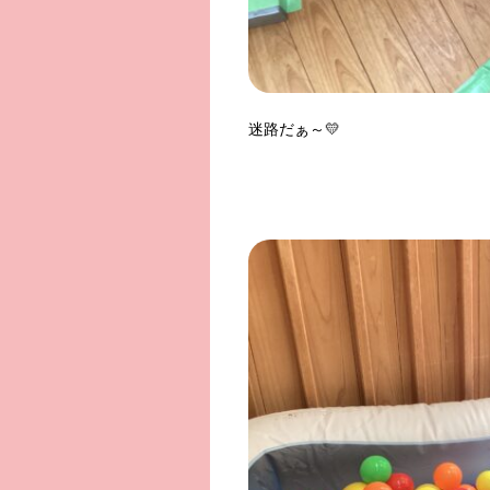
迷路だぁ～💛